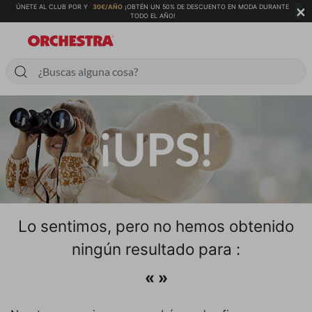
×
ÚNETE AL CLUB POR Y
30€/AÑO
¡OBTÉN UN 50% DE DESCUENTO EN MODA DURANTE
TODO EL AÑO!
Lo sentimos, pero no hemos obtenido
ningún resultado para :
« »