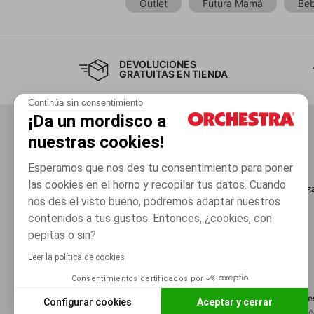
Outlet
Futura Mamá
Beb
DEVOLUCIONES
GRATUITAS EN TIENDA
Continúa sin consentimiento
¡Da un mordisco a
nuestras cookies!
El grupo
Servicios
Esperamos que nos des tu consentimiento para poner
Únete al Club
Tarjeta Regalo
las cookies en el horno y recopilar tus datos. Cuando
Condiciones generales de venta
Saldo de mi tarjeta reg
nos des el visto bueno, podremos adaptar nuestros
Retirada de productos
Tiendas
contenidos a tus gustos. Entonces, ¿cookies, con
pepitas o sin?
Leer la política de cookies
Consentimientos certificados por
Condicione
Configurar cookies
Aceptar y cerrar
Orchestra adhiere al código de ética de la F