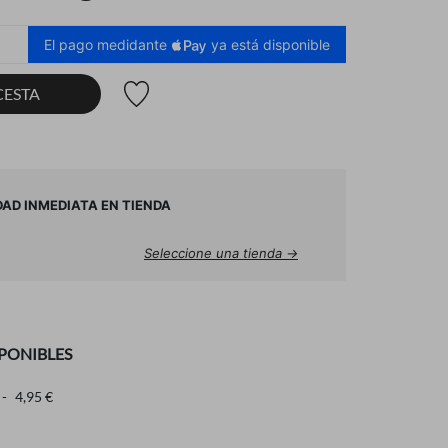
El pago medidante
ya está disponible
Lista de deseos
CESTA
DAD INMEDIATA EN TIENDA
Seleccione una tienda →
PONIBLES
4,95 €