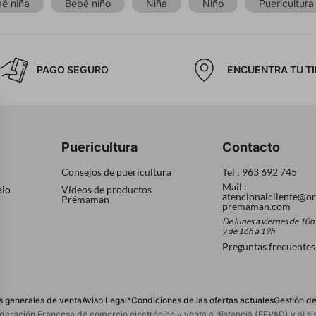
é niña
Bebé niño
Niña
Niño
Puericultura
PAGO SEGURO
ENCUENTRA TU T
Puericultura
Contacto
Consejos de puericultura
Tel : 963 692 745
Mail :
alo
Vídeos de productos
atencionalcliente@or
Prémaman
premaman.com
De lunes a viernes de 10h
y de 16h a 19h
Preguntas frecuentes
s generales de venta
Aviso Legal
*Condiciones de las ofertas actuales
Gestión de
ederación Francesa de comercio electrónico y venta a distancia (FEVAD) y al 