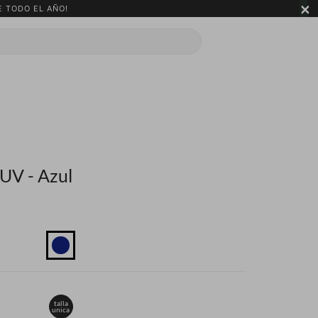
×
 TODO EL AÑO!
-UV - Azul
talla
unica