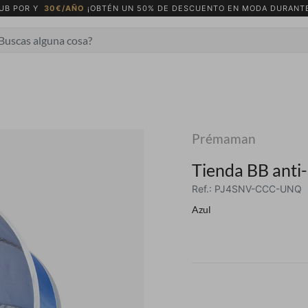
UB POR Y
30€/AÑO
¡OBTÉN UN 50% DE DESCUENTO EN MODA DURANTE
Prémaman
Tienda BB anti
Ref.: PJ4SNV-CCC-UNQ
Azul