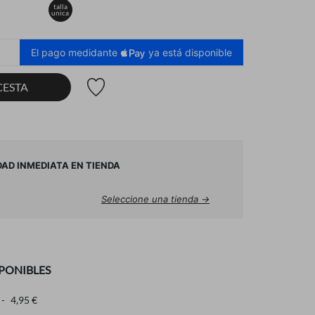
talla
unica
El pago medidante
ya está disponible
Lista de deseos
CESTA
DAD INMEDIATA EN TIENDA
Seleccione una tienda →
PONIBLES
4,95 €