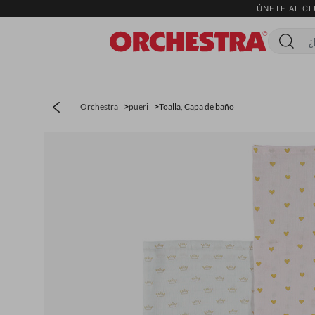
ÚNETE AL CL
Menú
Orchestra
pueri
Toalla, Capa de baño