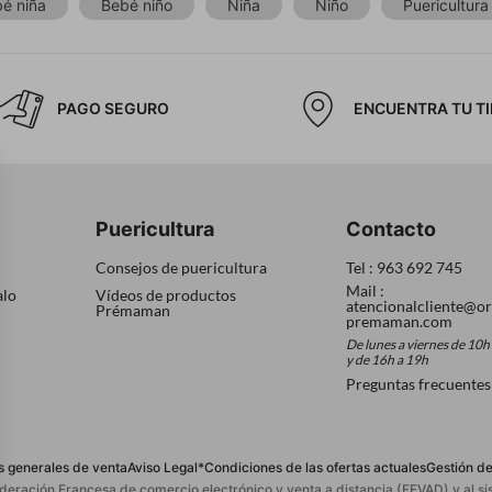
é niña
Bebé niño
Niña
Niño
Puericultura
PAGO SEGURO
ENCUENTRA TU T
Puericultura
Contacto
Consejos de puericultura
Tel : 963 692 745
Mail :
alo
Vídeos de productos
atencionalcliente@or
Prémaman
premaman.com
De lunes a viernes de 10h
y de 16h a 19h
Preguntas frecuentes
s generales de venta
Aviso Legal
*Condiciones de las ofertas actuales
Gestión de
ederación Francesa de comercio electrónico y venta a distancia (FEVAD) y al 