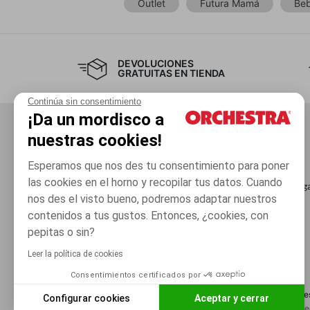
Outlet
Futura Mamá
Beb
DEVOLUCIONES
GRATUITAS EN TIENDA
Continúa sin consentimiento
¡Da un mordisco a
nuestras cookies!
El grupo
Servicios
Esperamos que nos des tu consentimiento para poner
Únete al Club
Tarjeta Regalo
las cookies en el horno y recopilar tus datos. Cuando
Condiciones generales de venta
Saldo de mi tarjeta reg
nos des el visto bueno, podremos adaptar nuestros
Retirada de productos
Tiendas
contenidos a tus gustos. Entonces, ¿cookies, con
pepitas o sin?
Leer la política de cookies
Consentimientos certificados por
Condicione
Configurar cookies
Aceptar y cerrar
Orchestra adhiere al código de ética de la F