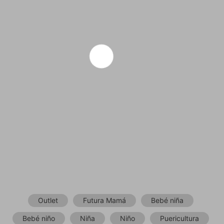
Outlet
Futura Mamá
Bebé niña
Bebé niño
Niña
Niño
Puericultura