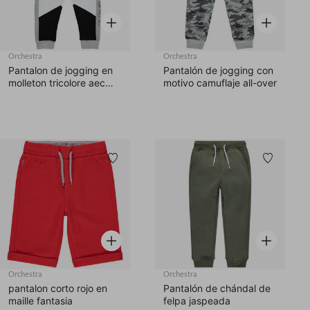
Vista rápida
Vista rápid
Orchestra
Orchestra
Pantalon de jogging en
Pantalón de jogging con
molleton tricolore aec
motivo camuflaje all-over
inscription printée
Lista de deseos
Lista d
Vista rápida
Vista rápid
Orchestra
Orchestra
pantalon corto rojo en
Pantalón de chándal de
maille fantasia
felpa jaspeada