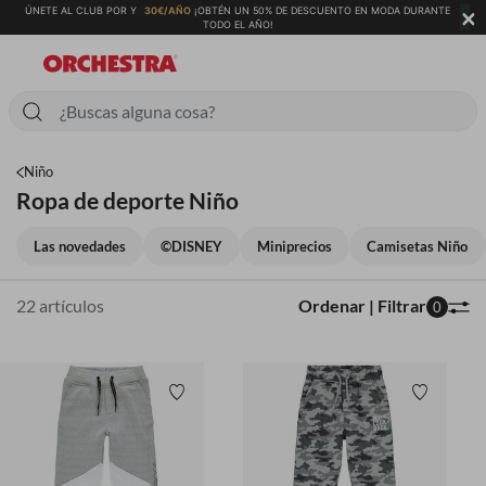
×
DESCUENTO EN MODA DURANTE
PARA DESCUBRIR NUESTRA COLECCIÓN PRIMAVERA-VERANO 
Niño
Ropa de deporte Niño
Las novedades
©DISNEY
Miniprecios
Camisetas Niño
22 artículos
Ordenar | Filtrar
0
Lista de deseos
Lista d