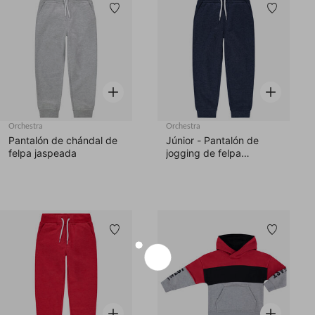
Lista de deseos
Lista d
Vista rápida
Vista rápid
Orchestra
Orchestra
Pantalón de chándal de
Júnior - Pantalón de
felpa jaspeada
jogging de felpa
jaspeada
Lista de deseos
Lista d
Vista rápida
Vista rápid