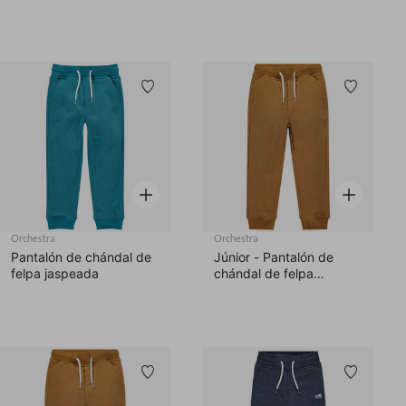
Lista de deseos
Lista d
Vista rápida
Vista rápid
Orchestra
Orchestra
Pantalón de chándal de
Júnior - Pantalón de
felpa jaspeada
chándal de felpa
jaspeada
Lista de deseos
Lista d