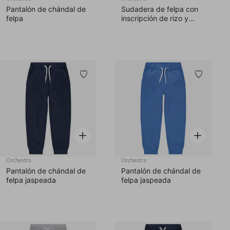
Pantalón de chándal de
Sudadera de felpa con
felpa
inscripción de rizo y
bolsillo
Lista de deseos
Lista d
Vista rápida
Vista rápid
Orchestra
Orchestra
Pantalón de chándal de
Pantalón de chándal de
felpa jaspeada
felpa jaspeada