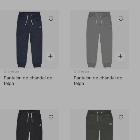
Lista de deseos
Lista d
Vista rápida
Vista rápid
Orchestra
Orchestra
Pantalón de chándal de
Pantalón de chándal de
felpa
felpa
Lista de deseos
Lista d