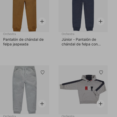
Vista rápida
Vista rápid
Orchestra
Orchestra
Pantalón de chándal de
Júnior - Pantalón de
felpa jaspeada
chándal de felpa con
logo estampado
Lista de deseos
Lista d
Vista rápida
Vista rápid
Orchestra
Orchestra