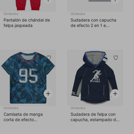
Orchestra
Orchestra
Pantalón de chándal de
Sudadera con capucha
felpa jaspeada
de efecto 2 en 1 e
inscripciones
estampadas
Lista de deseos
Lista d
Vista rápida
Vista rápid
Orchestra
Orchestra
Camiseta de manga
Sudadera de felpa con
corta de efecto
capucha, estampado de
sobreteñido con número
estilo deportivo y
estampados por delante
bolsillos con cremallera